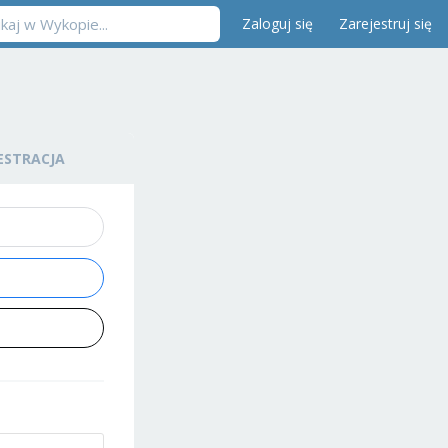
Zaloguj się
Zarejestruj się
ESTRACJA