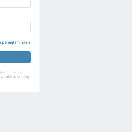
e pamiętam hasła
ykop.pl w jego
 w całości, prosimy