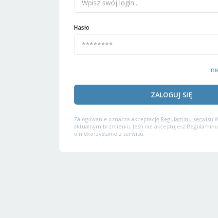
Hasło
ni
ZALOGUJ SIĘ
Zalogowanie oznacza akceptację
Regulaminu serwisu
W
aktualnym brzmieniu. Jeśli nie akceptujesz Regulaminu
o niekorzystanie z serwisu.