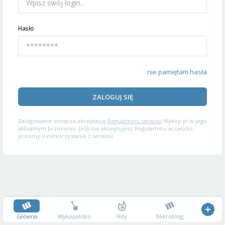
Hasło
nie pamiętam hasła
ZALOGUJ SIĘ
Zalogowanie oznacza akceptację
Regulaminu serwisu
Wykop.pl w jego
aktualnym brzmieniu. Jeśli nie akceptujesz Regulaminu w całości,
prosimy o niekorzystanie z serwisu.
Główna
Wykopalisko
Hity
Mikroblog