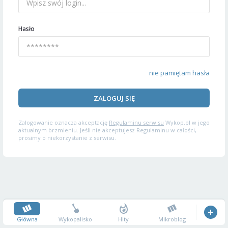
Hasło
nie pamiętam hasła
ZALOGUJ SIĘ
Zalogowanie oznacza akceptację
Regulaminu serwisu
Wykop.pl w jego
aktualnym brzmieniu. Jeśli nie akceptujesz Regulaminu w całości,
prosimy o niekorzystanie z serwisu.
Główna
Wykopalisko
Hity
Mikroblog