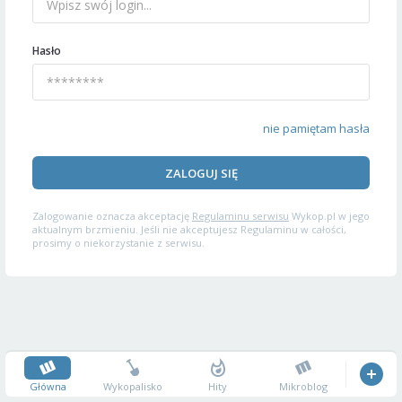
Hasło
nie pamiętam hasła
ZALOGUJ SIĘ
Zalogowanie oznacza akceptację
Regulaminu serwisu
Wykop.pl w jego
aktualnym brzmieniu. Jeśli nie akceptujesz Regulaminu w całości,
prosimy o niekorzystanie z serwisu.
Główna
Wykopalisko
Hity
Mikroblog