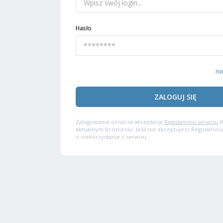
Hasło
ni
ZALOGUJ SIĘ
Zalogowanie oznacza akceptację
Regulaminu serwisu
W
aktualnym brzmieniu. Jeśli nie akceptujesz Regulaminu
o niekorzystanie z serwisu.