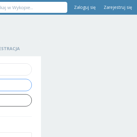
Zaloguj się
Zarejestruj się
ESTRACJA