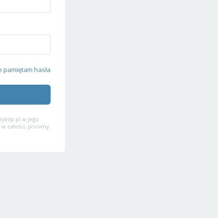
e pamiętam hasła
ykop.pl w jego
 w całości, prosimy