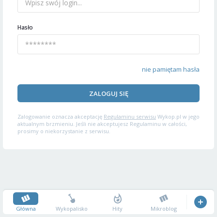
Hasło
nie pamiętam hasła
ZALOGUJ SIĘ
Zalogowanie oznacza akceptację
Regulaminu serwisu
Wykop.pl w jego
aktualnym brzmieniu. Jeśli nie akceptujesz Regulaminu w całości,
prosimy o niekorzystanie z serwisu.
Główna
Wykopalisko
Hity
Mikroblog