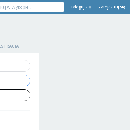
Zaloguj się
Zarejestruj się
ESTRACJA