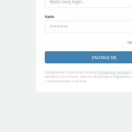
Hasło
ni
ZALOGUJ SIĘ
Zalogowanie oznacza akceptację
Regulaminu serwisu
W
aktualnym brzmieniu. Jeśli nie akceptujesz Regulaminu
o niekorzystanie z serwisu.