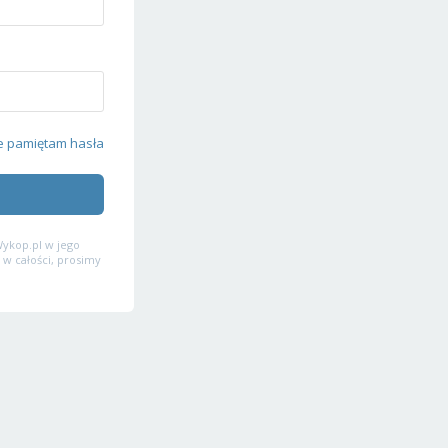
e pamiętam hasła
ykop.pl w jego
 w całości, prosimy