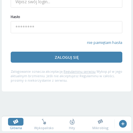
Hasło
nie pamiętam hasła
ZALOGUJ SIĘ
Zalogowanie oznacza akceptację
Regulaminu serwisu
Wykop.pl w jego
aktualnym brzmieniu. Jeśli nie akceptujesz Regulaminu w całości,
prosimy o niekorzystanie z serwisu.
Główna
Wykopalisko
Hity
Mikroblog