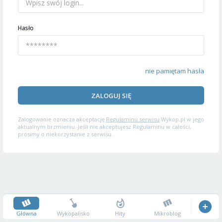
Hasło
nie pamiętam hasła
ZALOGUJ SIĘ
Zalogowanie oznacza akceptację
Regulaminu serwisu
Wykop.pl w jego
aktualnym brzmieniu. Jeśli nie akceptujesz Regulaminu w całości,
prosimy o niekorzystanie z serwisu.
Główna
Wykopalisko
Hity
Mikroblog