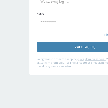
Hasło
ni
ZALOGUJ SIĘ
Zalogowanie oznacza akceptację
Regulaminu serwisu
W
aktualnym brzmieniu. Jeśli nie akceptujesz Regulaminu
o niekorzystanie z serwisu.