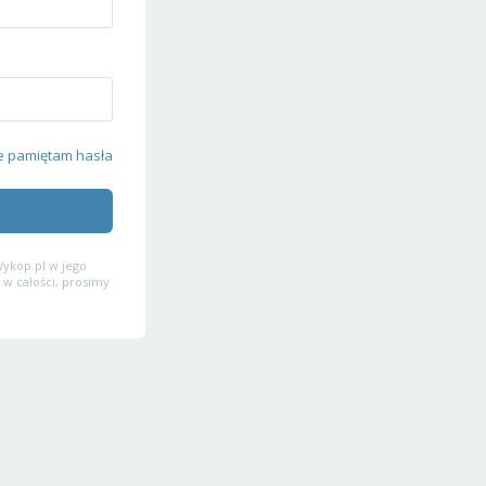
e pamiętam hasła
ykop.pl w jego
 w całości, prosimy