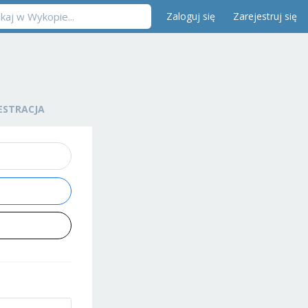
Zaloguj się
Zarejestruj się
ESTRACJA