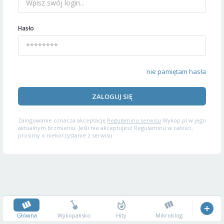
Hasło
nie pamiętam hasła
ZALOGUJ SIĘ
Zalogowanie oznacza akceptację
Regulaminu serwisu
Wykop.pl w jego
aktualnym brzmieniu. Jeśli nie akceptujesz Regulaminu w całości,
prosimy o niekorzystanie z serwisu.
Główna
Wykopalisko
Hity
Mikroblog