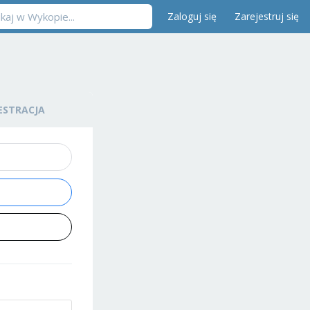
Zaloguj się
Zarejestruj się
ESTRACJA