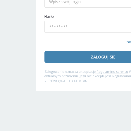
Hasło
ni
ZALOGUJ SIĘ
Zalogowanie oznacza akceptację
Regulaminu serwisu
W
aktualnym brzmieniu. Jeśli nie akceptujesz Regulaminu
o niekorzystanie z serwisu.