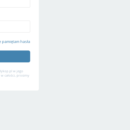
e pamiętam hasła
ykop.pl w jego
 w całości, prosimy