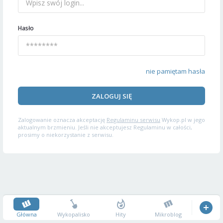
Hasło
nie pamiętam hasła
ZALOGUJ SIĘ
Zalogowanie oznacza akceptację
Regulaminu serwisu
Wykop.pl w jego
aktualnym brzmieniu. Jeśli nie akceptujesz Regulaminu w całości,
prosimy o niekorzystanie z serwisu.
Główna
Wykopalisko
Hity
Mikroblog