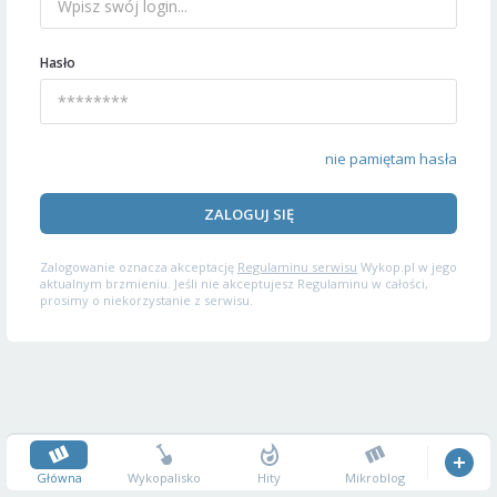
Hasło
nie pamiętam hasła
ZALOGUJ SIĘ
Zalogowanie oznacza akceptację
Regulaminu serwisu
Wykop.pl w jego
aktualnym brzmieniu. Jeśli nie akceptujesz Regulaminu w całości,
prosimy o niekorzystanie z serwisu.
Główna
Wykopalisko
Hity
Mikroblog