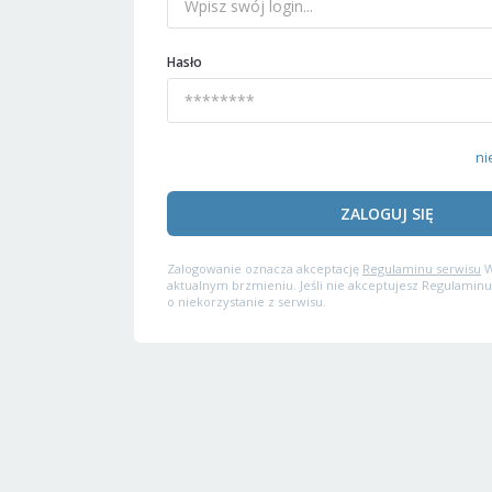
Hasło
ni
ZALOGUJ SIĘ
Zalogowanie oznacza akceptację
Regulaminu serwisu
W
aktualnym brzmieniu. Jeśli nie akceptujesz Regulaminu
o niekorzystanie z serwisu.