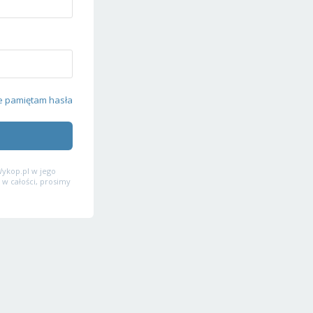
e pamiętam hasła
ykop.pl w jego
 w całości, prosimy