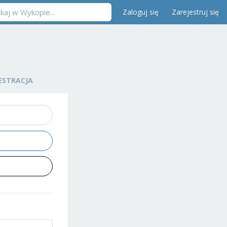
Zaloguj się
Zarejestruj się
ESTRACJA