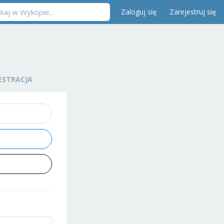
Zaloguj się
Zarejestruj się
ESTRACJA