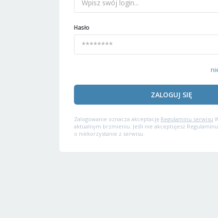
Hasło
ni
ZALOGUJ SIĘ
Zalogowanie oznacza akceptację
Regulaminu serwisu
W
aktualnym brzmieniu. Jeśli nie akceptujesz Regulaminu
o niekorzystanie z serwisu.