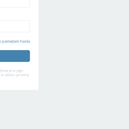
e pamiętam hasła
ykop.pl w jego
 w całości, prosimy