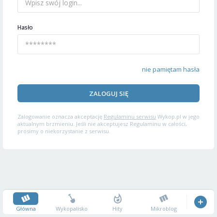
Hasło
nie pamiętam hasła
ZALOGUJ SIĘ
Zalogowanie oznacza akceptację
Regulaminu serwisu
Wykop.pl w jego
aktualnym brzmieniu. Jeśli nie akceptujesz Regulaminu w całości,
prosimy o niekorzystanie z serwisu.
Główna
Wykopalisko
Hity
Mikroblog