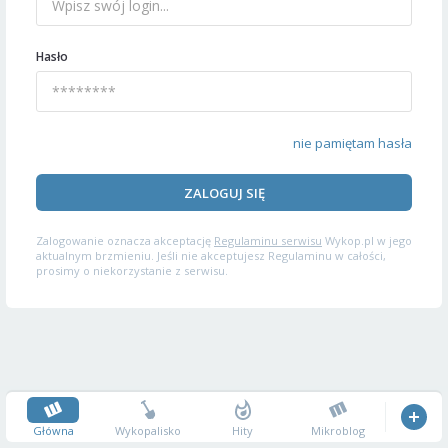
Hasło
nie pamiętam hasła
ZALOGUJ SIĘ
Zalogowanie oznacza akceptację
Regulaminu serwisu
Wykop.pl w jego
aktualnym brzmieniu. Jeśli nie akceptujesz Regulaminu w całości,
prosimy o niekorzystanie z serwisu.
Główna
Wykopalisko
Hity
Mikroblog