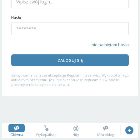
Hasło
nie pamiętam hasła
ZALOGUJ SIĘ
Zalogowanie oznacza akceptację
Regulaminu serwisu
Wykop.pl w jego
aktualnym brzmieniu. Jeśli nie akceptujesz Regulaminu w całości,
prosimy o niekorzystanie z serwisu.
Główna
Wykopalisko
Hity
Mikroblog