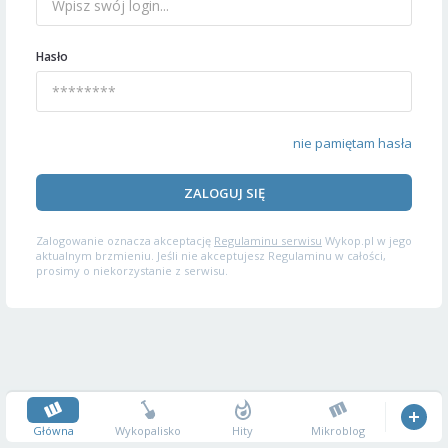
Hasło
nie pamiętam hasła
ZALOGUJ SIĘ
Zalogowanie oznacza akceptację
Regulaminu serwisu
Wykop.pl w jego
aktualnym brzmieniu. Jeśli nie akceptujesz Regulaminu w całości,
prosimy o niekorzystanie z serwisu.
Główna
Wykopalisko
Hity
Mikroblog