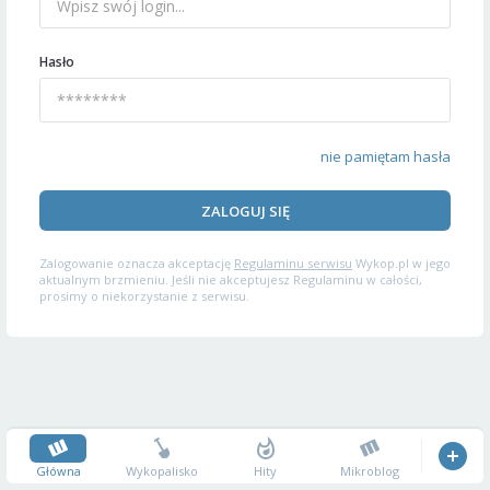
Hasło
nie pamiętam hasła
ZALOGUJ SIĘ
Zalogowanie oznacza akceptację
Regulaminu serwisu
Wykop.pl w jego
aktualnym brzmieniu. Jeśli nie akceptujesz Regulaminu w całości,
prosimy o niekorzystanie z serwisu.
Główna
Wykopalisko
Hity
Mikroblog