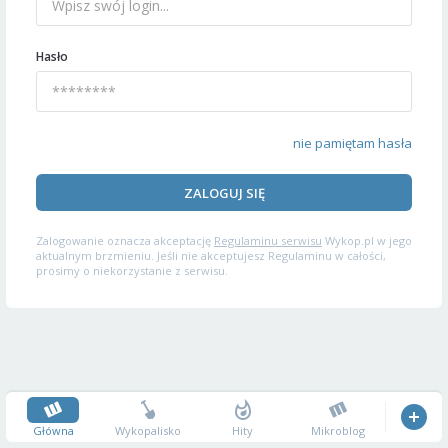
Hasło
nie pamiętam hasła
ZALOGUJ SIĘ
Zalogowanie oznacza akceptację
Regulaminu serwisu
Wykop.pl w jego
aktualnym brzmieniu. Jeśli nie akceptujesz Regulaminu w całości,
prosimy o niekorzystanie z serwisu.
Główna
Wykopalisko
Hity
Mikroblog