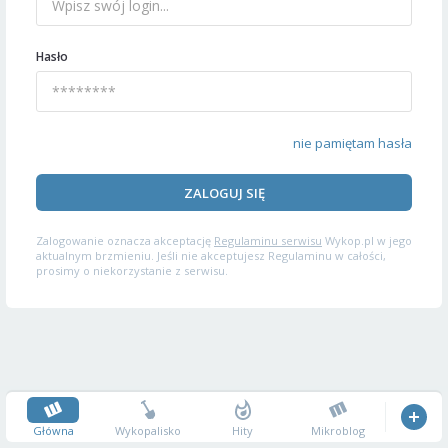
Hasło
nie pamiętam hasła
ZALOGUJ SIĘ
Zalogowanie oznacza akceptację
Regulaminu serwisu
Wykop.pl w jego
aktualnym brzmieniu. Jeśli nie akceptujesz Regulaminu w całości,
prosimy o niekorzystanie z serwisu.
Główna
Wykopalisko
Hity
Mikroblog