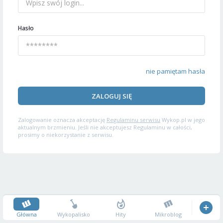
Hasło
nie pamiętam hasła
ZALOGUJ SIĘ
Zalogowanie oznacza akceptację
Regulaminu serwisu
Wykop.pl w jego
aktualnym brzmieniu. Jeśli nie akceptujesz Regulaminu w całości,
prosimy o niekorzystanie z serwisu.
Główna
Wykopalisko
Hity
Mikroblog