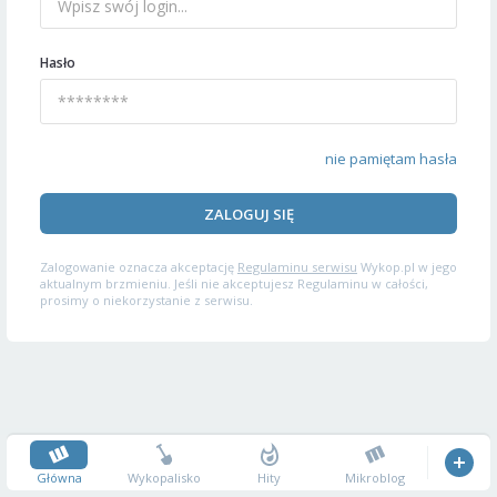
Hasło
nie pamiętam hasła
ZALOGUJ SIĘ
Zalogowanie oznacza akceptację
Regulaminu serwisu
Wykop.pl w jego
aktualnym brzmieniu. Jeśli nie akceptujesz Regulaminu w całości,
prosimy o niekorzystanie z serwisu.
Główna
Wykopalisko
Hity
Mikroblog