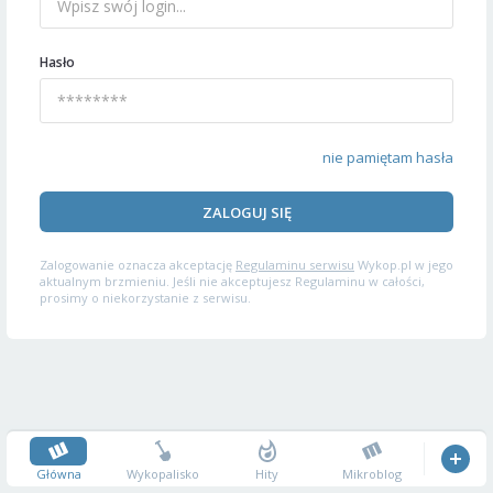
Hasło
nie pamiętam hasła
ZALOGUJ SIĘ
Zalogowanie oznacza akceptację
Regulaminu serwisu
Wykop.pl w jego
aktualnym brzmieniu. Jeśli nie akceptujesz Regulaminu w całości,
prosimy o niekorzystanie z serwisu.
Główna
Wykopalisko
Hity
Mikroblog