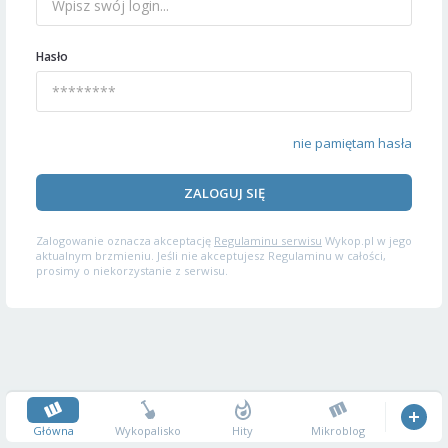
Hasło
nie pamiętam hasła
ZALOGUJ SIĘ
Zalogowanie oznacza akceptację
Regulaminu serwisu
Wykop.pl w jego
aktualnym brzmieniu. Jeśli nie akceptujesz Regulaminu w całości,
prosimy o niekorzystanie z serwisu.
Główna
Wykopalisko
Hity
Mikroblog