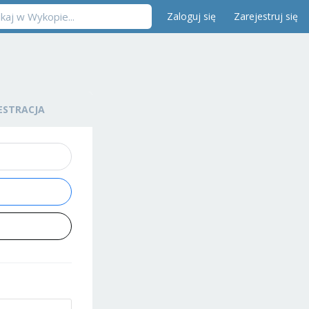
Zaloguj się
Zarejestruj się
ESTRACJA