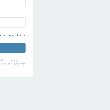
e pamiętam hasła
ykop.pl w jego
 w całości, prosimy