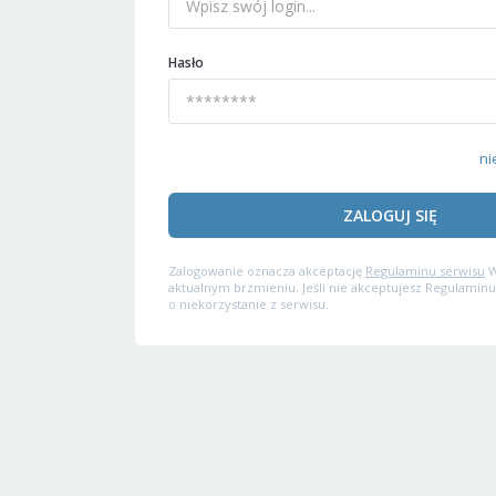
Hasło
ni
ZALOGUJ SIĘ
Zalogowanie oznacza akceptację
Regulaminu serwisu
W
aktualnym brzmieniu. Jeśli nie akceptujesz Regulaminu
o niekorzystanie z serwisu.