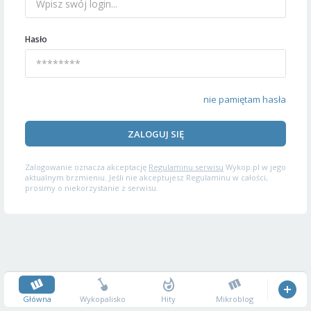
Hasło
nie pamiętam hasła
ZALOGUJ SIĘ
Zalogowanie oznacza akceptację
Regulaminu serwisu
Wykop.pl w jego
aktualnym brzmieniu. Jeśli nie akceptujesz Regulaminu w całości,
prosimy o niekorzystanie z serwisu.
Główna
Wykopalisko
Hity
Mikroblog