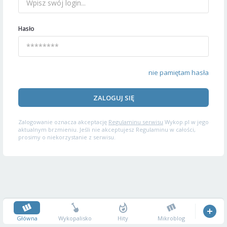
Hasło
nie pamiętam hasła
ZALOGUJ SIĘ
Zalogowanie oznacza akceptację
Regulaminu serwisu
Wykop.pl w jego
aktualnym brzmieniu. Jeśli nie akceptujesz Regulaminu w całości,
prosimy o niekorzystanie z serwisu.
Główna
Wykopalisko
Hity
Mikroblog