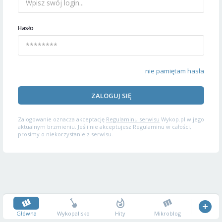
Hasło
nie pamiętam hasła
ZALOGUJ SIĘ
Zalogowanie oznacza akceptację
Regulaminu serwisu
Wykop.pl w jego
aktualnym brzmieniu. Jeśli nie akceptujesz Regulaminu w całości,
prosimy o niekorzystanie z serwisu.
Główna
Wykopalisko
Hity
Mikroblog