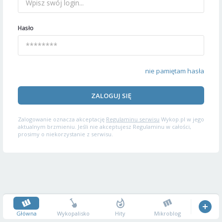
Hasło
nie pamiętam hasła
ZALOGUJ SIĘ
Zalogowanie oznacza akceptację
Regulaminu serwisu
Wykop.pl w jego
aktualnym brzmieniu. Jeśli nie akceptujesz Regulaminu w całości,
prosimy o niekorzystanie z serwisu.
Główna
Wykopalisko
Hity
Mikroblog