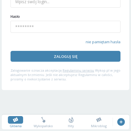
Hasło
nie pamiętam hasła
ZALOGUJ SIĘ
Zalogowanie oznacza akceptację
Regulaminu serwisu
Wykop.pl w jego
aktualnym brzmieniu. Jeśli nie akceptujesz Regulaminu w całości,
prosimy o niekorzystanie z serwisu.
Główna
Wykopalisko
Hity
Mikroblog