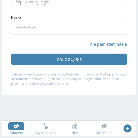
Hasło
nie pamiętam hasła
ZALOGUJ SIĘ
Zalogowanie oznacza akceptację
Regulaminu serwisu
Wykop.pl w jego
aktualnym brzmieniu. Jeśli nie akceptujesz Regulaminu w całości,
prosimy o niekorzystanie z serwisu.
Główna
Wykopalisko
Hity
Mikroblog