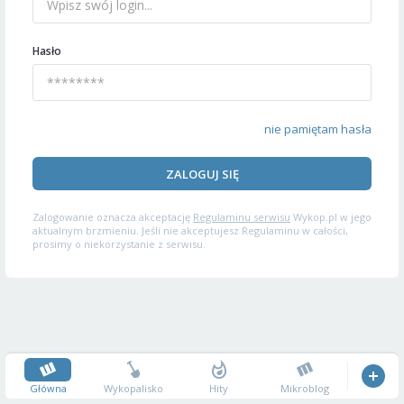
Hasło
nie pamiętam hasła
ZALOGUJ SIĘ
Zalogowanie oznacza akceptację
Regulaminu serwisu
Wykop.pl w jego
aktualnym brzmieniu. Jeśli nie akceptujesz Regulaminu w całości,
prosimy o niekorzystanie z serwisu.
Główna
Wykopalisko
Hity
Mikroblog