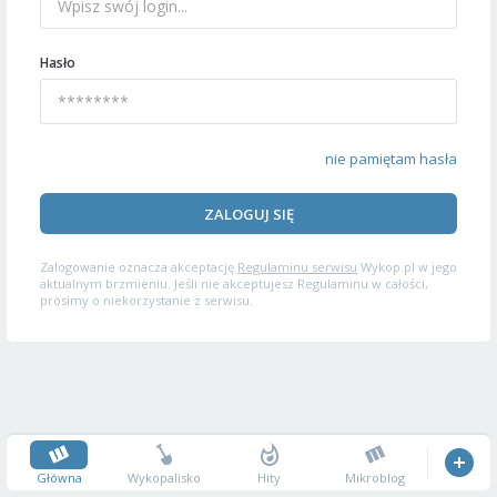
Hasło
nie pamiętam hasła
ZALOGUJ SIĘ
Zalogowanie oznacza akceptację
Regulaminu serwisu
Wykop.pl w jego
aktualnym brzmieniu. Jeśli nie akceptujesz Regulaminu w całości,
prosimy o niekorzystanie z serwisu.
Główna
Wykopalisko
Hity
Mikroblog