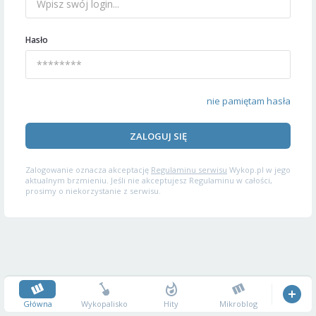
Hasło
nie pamiętam hasła
ZALOGUJ SIĘ
Zalogowanie oznacza akceptację
Regulaminu serwisu
Wykop.pl w jego
aktualnym brzmieniu. Jeśli nie akceptujesz Regulaminu w całości,
prosimy o niekorzystanie z serwisu.
Główna
Wykopalisko
Hity
Mikroblog