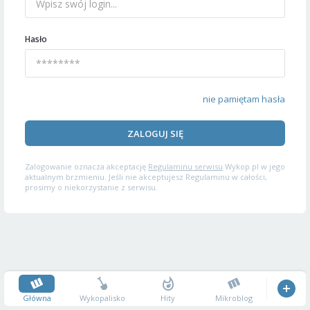
Hasło
nie pamiętam hasła
ZALOGUJ SIĘ
Zalogowanie oznacza akceptację
Regulaminu serwisu
Wykop.pl w jego
aktualnym brzmieniu. Jeśli nie akceptujesz Regulaminu w całości,
prosimy o niekorzystanie z serwisu.
Główna
Wykopalisko
Hity
Mikroblog