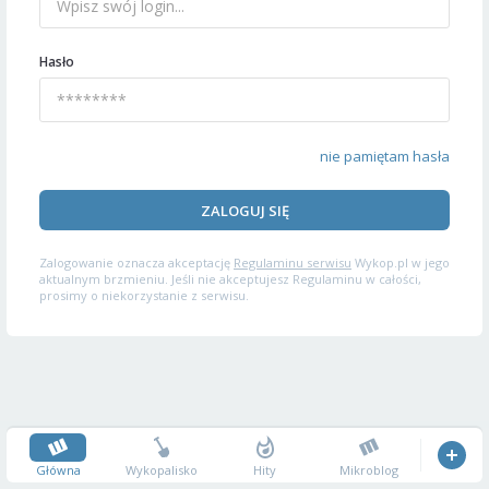
Hasło
nie pamiętam hasła
ZALOGUJ SIĘ
Zalogowanie oznacza akceptację
Regulaminu serwisu
Wykop.pl w jego
aktualnym brzmieniu. Jeśli nie akceptujesz Regulaminu w całości,
prosimy o niekorzystanie z serwisu.
Główna
Wykopalisko
Hity
Mikroblog