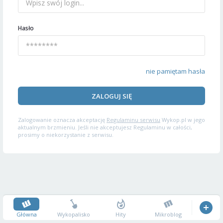
Hasło
nie pamiętam hasła
ZALOGUJ SIĘ
Zalogowanie oznacza akceptację
Regulaminu serwisu
Wykop.pl w jego
aktualnym brzmieniu. Jeśli nie akceptujesz Regulaminu w całości,
prosimy o niekorzystanie z serwisu.
Główna
Wykopalisko
Hity
Mikroblog