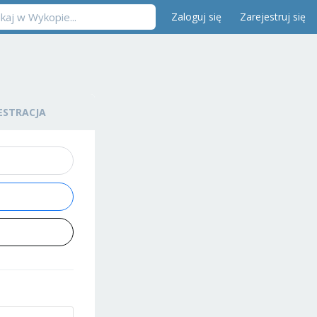
Zaloguj się
Zarejestruj się
ESTRACJA