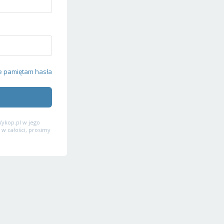
e pamiętam hasła
ykop.pl w jego
 w całości, prosimy