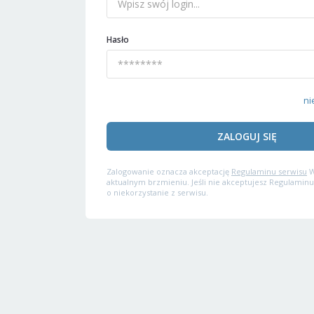
Hasło
ni
ZALOGUJ SIĘ
Zalogowanie oznacza akceptację
Regulaminu serwisu
W
aktualnym brzmieniu. Jeśli nie akceptujesz Regulaminu
o niekorzystanie z serwisu.