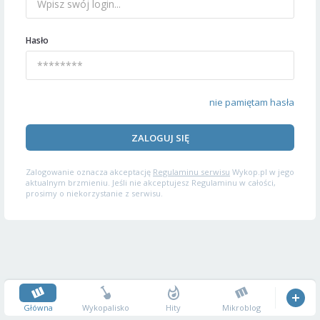
Hasło
nie pamiętam hasła
ZALOGUJ SIĘ
Zalogowanie oznacza akceptację
Regulaminu serwisu
Wykop.pl w jego
aktualnym brzmieniu. Jeśli nie akceptujesz Regulaminu w całości,
prosimy o niekorzystanie z serwisu.
Główna
Wykopalisko
Hity
Mikroblog