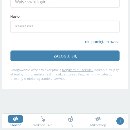
Hasło
nie pamiętam hasła
ZALOGUJ SIĘ
Zalogowanie oznacza akceptację
Regulaminu serwisu
Wykop.pl w jego
aktualnym brzmieniu. Jeśli nie akceptujesz Regulaminu w całości,
prosimy o niekorzystanie z serwisu.
Główna
Wykopalisko
Hity
Mikroblog