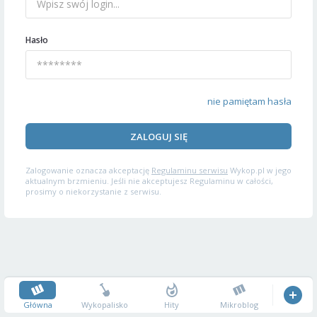
Hasło
nie pamiętam hasła
ZALOGUJ SIĘ
Zalogowanie oznacza akceptację
Regulaminu serwisu
Wykop.pl w jego
aktualnym brzmieniu. Jeśli nie akceptujesz Regulaminu w całości,
prosimy o niekorzystanie z serwisu.
Główna
Wykopalisko
Hity
Mikroblog