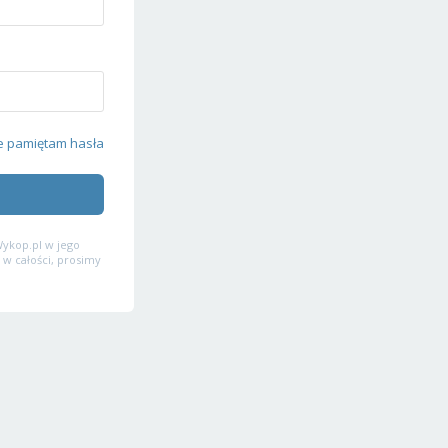
e pamiętam hasła
ykop.pl w jego
 w całości, prosimy