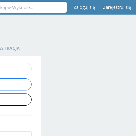
Zaloguj się
Zarejestruj się
ESTRACJA