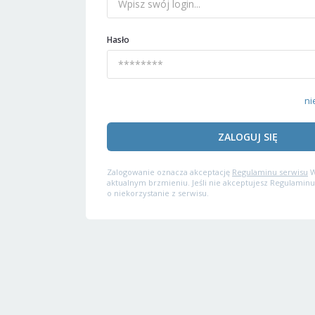
Hasło
ni
ZALOGUJ SIĘ
Zalogowanie oznacza akceptację
Regulaminu serwisu
W
aktualnym brzmieniu. Jeśli nie akceptujesz Regulaminu
o niekorzystanie z serwisu.