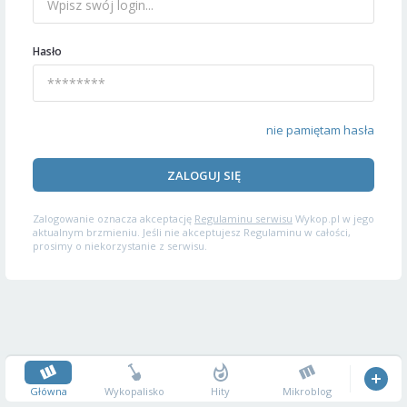
Hasło
nie pamiętam hasła
ZALOGUJ SIĘ
Zalogowanie oznacza akceptację
Regulaminu serwisu
Wykop.pl w jego
aktualnym brzmieniu. Jeśli nie akceptujesz Regulaminu w całości,
prosimy o niekorzystanie z serwisu.
Główna
Wykopalisko
Hity
Mikroblog