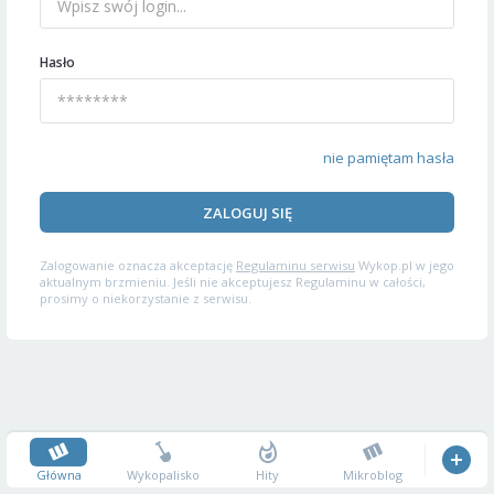
Hasło
nie pamiętam hasła
ZALOGUJ SIĘ
Zalogowanie oznacza akceptację
Regulaminu serwisu
Wykop.pl w jego
aktualnym brzmieniu. Jeśli nie akceptujesz Regulaminu w całości,
prosimy o niekorzystanie z serwisu.
Główna
Wykopalisko
Hity
Mikroblog