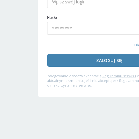
Hasło
ni
ZALOGUJ SIĘ
Zalogowanie oznacza akceptację
Regulaminu serwisu
W
aktualnym brzmieniu. Jeśli nie akceptujesz Regulaminu
o niekorzystanie z serwisu.