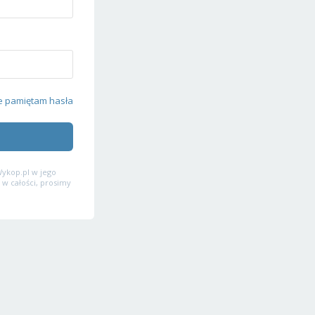
e pamiętam hasła
ykop.pl w jego
 w całości, prosimy