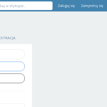
Zaloguj się
Zarejestruj się
ESTRACJA