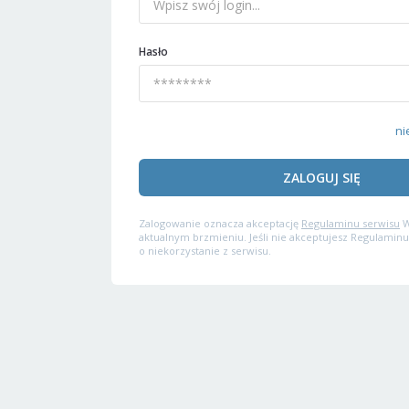
Hasło
ni
ZALOGUJ SIĘ
Zalogowanie oznacza akceptację
Regulaminu serwisu
W
aktualnym brzmieniu. Jeśli nie akceptujesz Regulaminu
o niekorzystanie z serwisu.