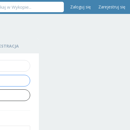
Zaloguj się
Zarejestruj się
ESTRACJA