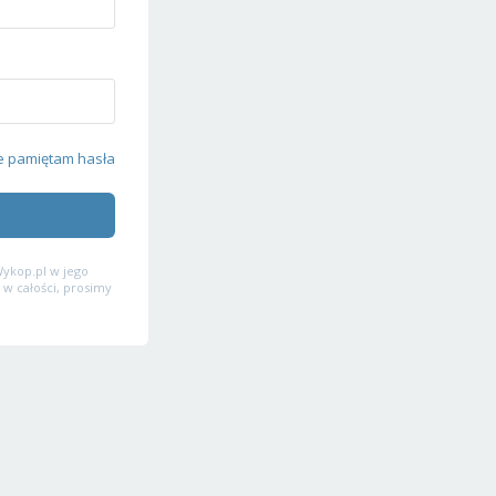
e pamiętam hasła
ykop.pl w jego
 w całości, prosimy