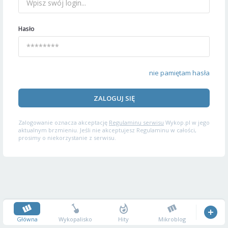
Hasło
nie pamiętam hasła
ZALOGUJ SIĘ
Zalogowanie oznacza akceptację
Regulaminu serwisu
Wykop.pl w jego
aktualnym brzmieniu. Jeśli nie akceptujesz Regulaminu w całości,
prosimy o niekorzystanie z serwisu.
Główna
Wykopalisko
Hity
Mikroblog